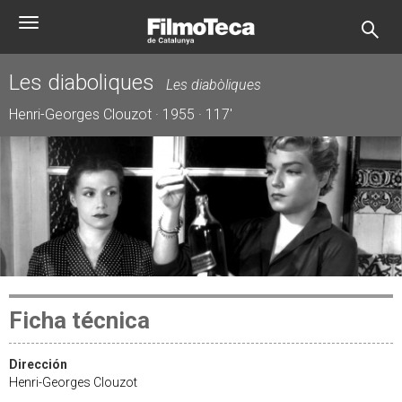
Pasar
Toggle
al
navigation
contenido
principal
Les diaboliques
Les diabòliques
Henri-Georges Clouzot · 1955 · 117'
Ficha técnica
Dirección
Henri-Georges Clouzot