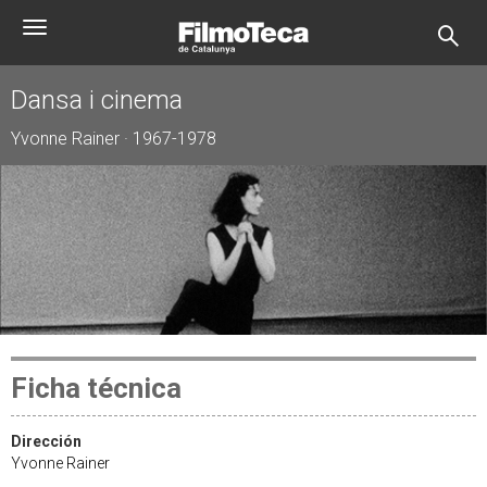
Pasar
Toggle
al
navigation
contenido
principal
Dansa i cinema
Yvonne Rainer · 1967-1978
Ficha técnica
Dirección
Yvonne Rainer