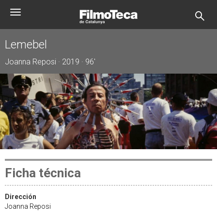
Pasar
Toggle
al
navigation
contenido
principal
Lemebel
Joanna Reposi · 2019 · 96'
Ficha técnica
Dirección
Joanna Reposi