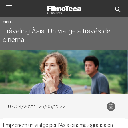
Pasar
Toggle
al
navigation
contenido
principal
CICLO
Tràveling Àsia: Un viatge a través del
cinema
07/04/2022 - 26/05/2022
Emprenem un viatge per l’Àsia cinematogràfica en