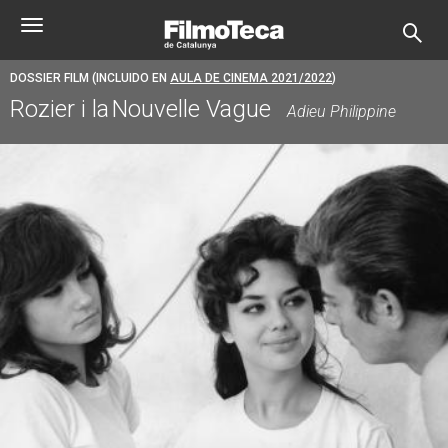
Pasar
Toggle
al
navigation
contenido
principal
DOSSIER FILM (INCLUIDO EN
AULA DE CINEMA 2021/2022
)
Rozier i la Nouvelle Vague
Adieu Philippine