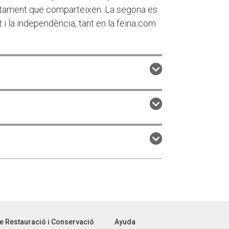
artament que comparteixen. La segona es
t i la independència, tant en la feina com
e Restauració i Conservació
Ayuda