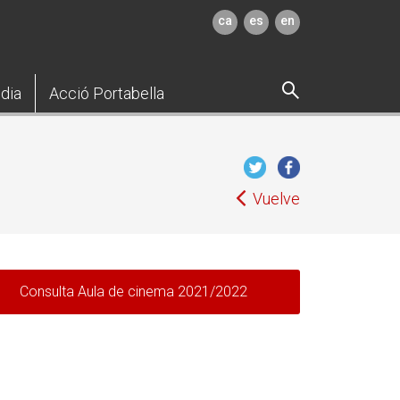
ca
es
en
dia
Acció Portabella
Vuelve
Consulta Aula de cinema 2021/2022