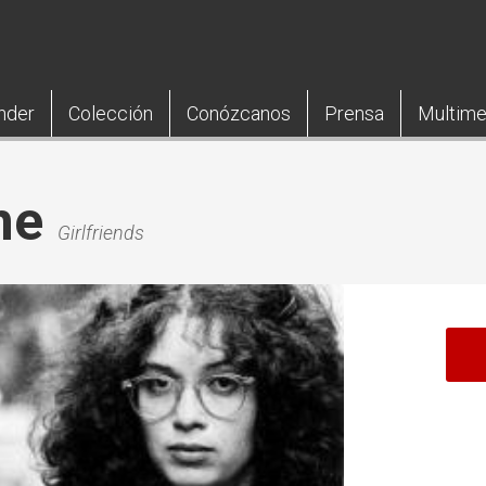
nder
Colección
Conózcanos
Prensa
Multime
ne
Girlfriends