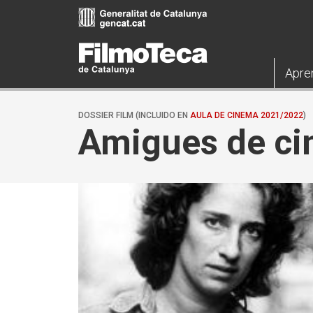
Pasar
al
contenido
principal
Apre
DOSSIER FILM (INCLUIDO EN
AULA DE CINEMA 2021/2022
)
Amigues de ci