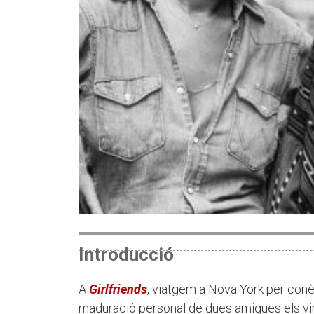
Introducció
A
Girlfriends
, viatgem a Nova York per conèi
maduració personal de dues amigues els vin