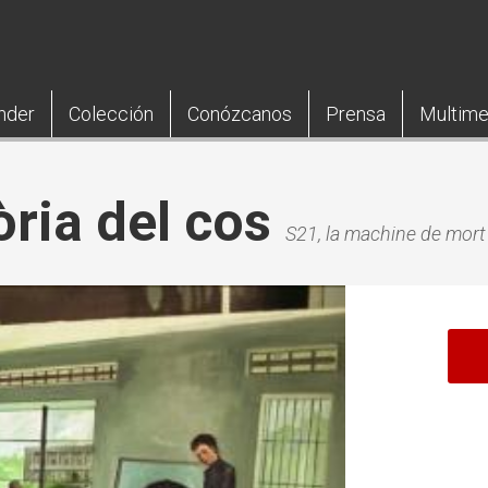
nder
Colección
Conózcanos
Prensa
Multime
ria del cos
S21, la machine de mor