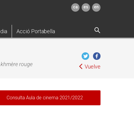
ca
es
en
dia
Acció Portabella
t khmère rouge
Vuelve
Consulta Aula de cinema 2021/2022