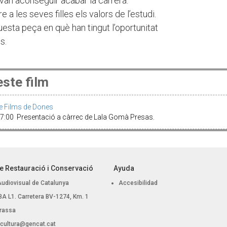
van aconseguir acabar la carrera.
 a les seves filles els valors de l’estudi.
aquesta peça en què han tingut l’oportunitat
s.
ste film
e Films de Dones
17:00 Presentació a càrrec de Lala Gomà Presas.
e Restauració i Conservació
Ayuda
Audiovisual de Catalunya
Accesibilidad
, BA L1. Carretera BV-1274, Km. 1
rassa
.cultura@gencat.cat