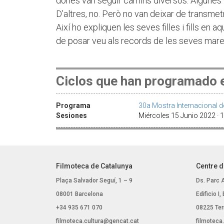
dones van seguir camins diversos. Algunes 
D’altres, no. Però no van deixar de transmetre
Així ho expliquen les seves filles i fills en 
de posar veu als records de les seves mare
Ciclos que han programado e
Programa
30a Mostra Internacional d
Sesiones
Miércoles 15 Junio 2022 · 
Filmoteca de Catalunya
Centre d
Plaça Salvador Seguí, 1 – 9
Ds. Parc 
08001 Barcelona
Edificio I
+34 935 671 070
08225 Ter
filmoteca.cultura@gencat.cat
filmoteca