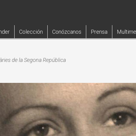
nder
Colección
Conózcanos
Prensa
Multime
àries de la Segona República