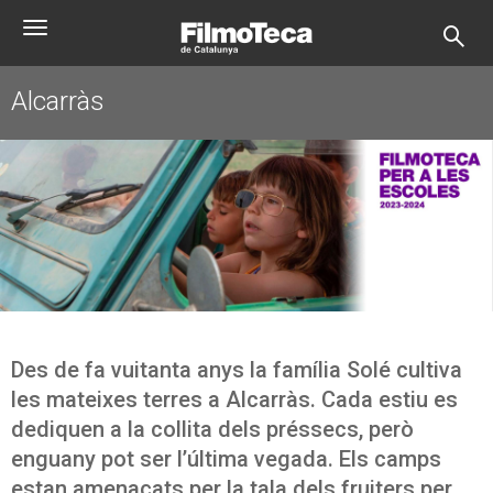
Pasar
Toggle
al
navigation
contenido
principal
Alcarràs
Des de fa vuitanta anys la família Solé cultiva
les mateixes terres a Alcarràs. Cada estiu es
dediquen a la collita dels préssecs, però
enguany pot ser l’última vegada. Els camps
estan amenaçats per la tala dels fruiters per