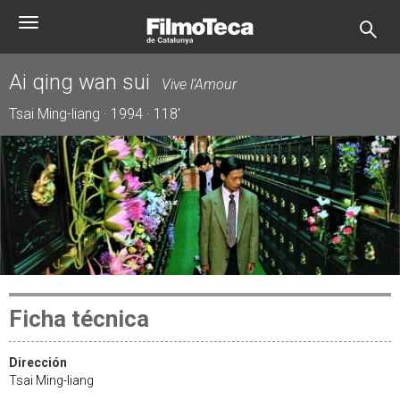
Pasar
Toggle
al
navigation
contenido
principal
Ai qing wan sui
Vive l’Amour
Tsai Ming-liang · 1994 · 118'
Ficha técnica
Dirección
Tsai Ming-liang