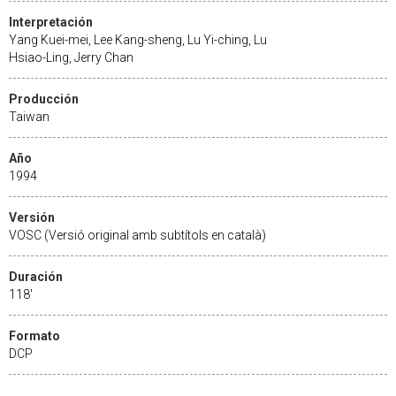
Interpretación
Yang Kuei-mei, Lee Kang-sheng, Lu Yi-ching, Lu
Hsiao-Ling, Jerry Chan
Producción
Taiwan
Año
1994
Versión
VOSC (Versió original amb subtítols en català)
Duración
118'
Formato
DCP