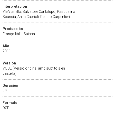
Interpretación
Yle Vianello, Salvatore Cantalupo, Pasqualina
Scuncia, Anita Caprioli, Renato Carpentieri.
Producción
França-Itàlia-Suïssa
Año
2011
Versión
VOSE (Versió original amb subtítols en
castellà)
Duración
99'
Formato
DCP