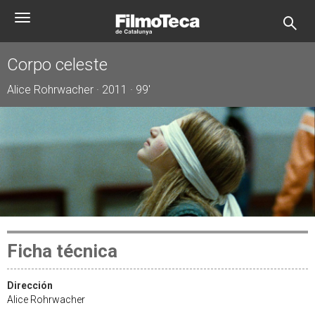
Pasar
Toggle
al
navigation
contenido
principal
Corpo celeste
Alice Rohrwacher · 2011 · 99'
Ficha técnica
Dirección
Alice Rohrwacher