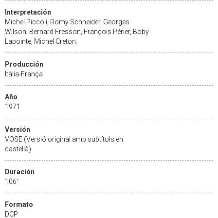
Interpretación
Michel Piccoli, Romy Schneider, Georges
Wilson, Bernard Fresson, François Périer, Boby
Lapointe, Michel Creton.
Producción
Itàlia-França
Año
1971
Versión
VOSE (Versió original amb subtítols en
castellà)
Duración
106'
Formato
DCP