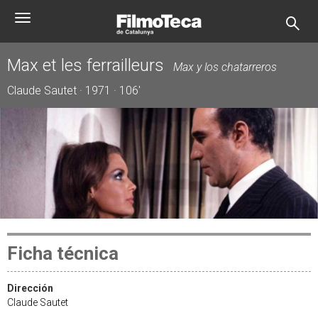
Pasar
Toggle
al
navigation
contenido
principal
Max et les ferrailleurs
Max y los chatarreros
Claude Sautet · 1971 · 106'
Ficha técnica
Dirección
Claude Sautet