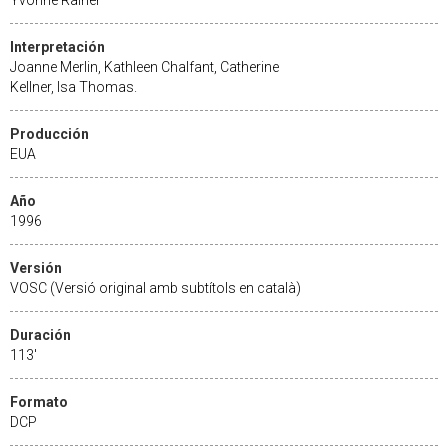
Interpretación
Joanne Merlin, Kathleen Chalfant, Catherine
Kellner, Isa Thomas.
Producción
EUA
Año
1996
Versión
VOSC (Versió original amb subtítols en català)
Duración
113'
Formato
DCP