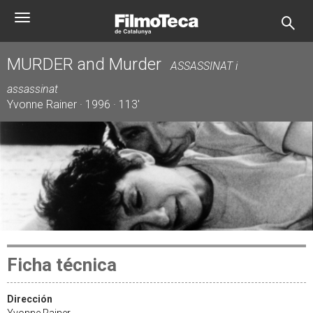
Pasar
Toggle
al
navigation
contenido
principal
MURDER and Murder
ASSASSINAT i
assassinat
Yvonne Rainer · 1996 · 113'
Ficha técnica
Dirección
Yvonne Rainer