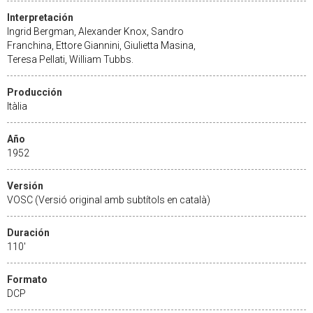
Interpretación
Ingrid Bergman, Alexander Knox, Sandro
Franchina, Ettore Giannini, Giulietta Masina,
Teresa Pellati, William Tubbs.
Producción
Itàlia
Año
1952
Versión
VOSC (Versió original amb subtítols en català)
Duración
110'
Formato
DCP