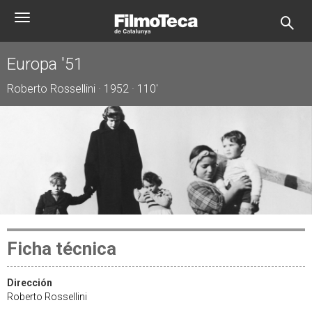
Pasar
Toggle
al
navigation
contenido
principal
Europa '51
Roberto Rossellini · 1952 · 110'
Ficha técnica
Dirección
Roberto Rossellini