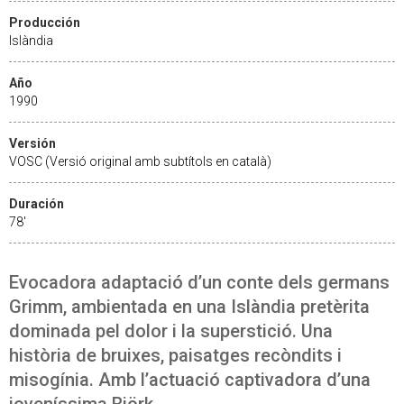
Producción
Islàndia
Año
1990
Versión
VOSC (Versió original amb subtítols en català)
Duración
78'
Evocadora adaptació d’un conte dels germans
Grimm, ambientada en una Islàndia pretèrita
dominada pel dolor i la superstició. Una
història de bruixes, paisatges recòndits i
misogínia. Amb l’actuació captivadora d’una
joveníssima Björk.