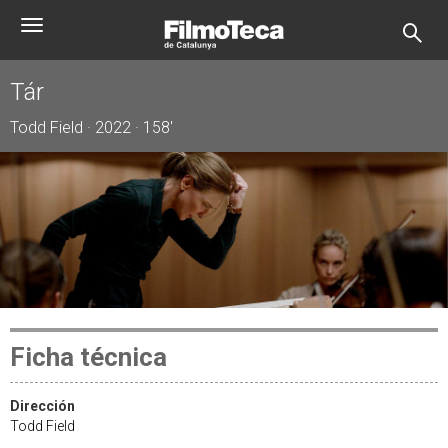
Pasar
Toggle
al
navigation
contenido
principal
Tár
Todd Field · 2022 · 158'
Ficha técnica
Dirección
Todd Field