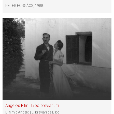
PÉTER FORGÁCS, 1988.
Angelo's Film | Bibó breviarium
El film d'Angelo | El breviari de Bibó