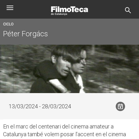
Pasar
Toggle
al
navigation
contenido
principal
CICLO
Péter Forgács
13/03/2024 - 28/03/2024
En el marc del centenari del cinema amateur a
Catalunya també volem posar l’accent en el cinema