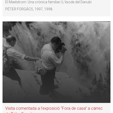
El Maelstrom: Una crònica familiar | L'èxode del Danubi
PÉTER FORGÁCS, 1997, 1998.
Visita comentada a l'exposició "Fora de casa" a càrrec