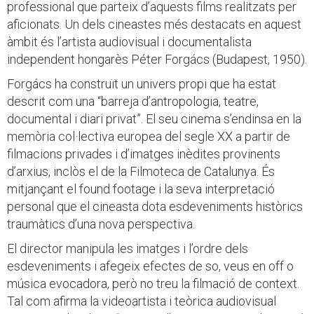
professional que parteix d’aquests films realitzats per
aficionats. Un dels cineastes més destacats en aquest
àmbit és l’artista audiovisual i documentalista
independent hongarès Péter Forgács (Budapest, 1950).
Forgács ha construït un univers propi que ha estat
descrit com una “barreja d’antropologia, teatre,
documental i diari privat”. El seu cinema s’endinsa en la
memòria col·lectiva europea del segle XX a partir de
filmacions privades i d’imatges inèdites provinents
d’arxius, inclòs el de la Filmoteca de Catalunya. És
mitjançant el found footage i la seva interpretació
personal que el cineasta dota esdeveniments històrics
traumàtics d’una nova perspectiva.
El director manipula les imatges i l’ordre dels
esdeveniments i afegeix efectes de so, veus en off o
música evocadora, però no treu la filmació de context.
Tal com afirma la videoartista i teòrica audiovisual