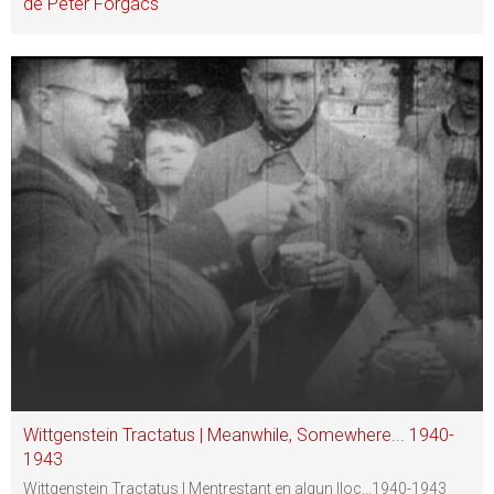
de Péter Forgács
Wittgenstein Tractatus | Meanwhile, Somewhere... 1940-
1943
Wittgenstein Tractatus | Mentrestant en algun lloc...1940-1943