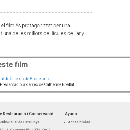
 el film és protagonitzat per una
una de les millors pel·lícules de l’any
ste film
tival de Cinema de Barcelona
Presentació a càrrec de Catherine Breillat
e Restauració i Conservació
Ayuda
Audiovisual de Catalunya
Accesibilidad
, BA L1. Carretera BV-1274, Km. 1