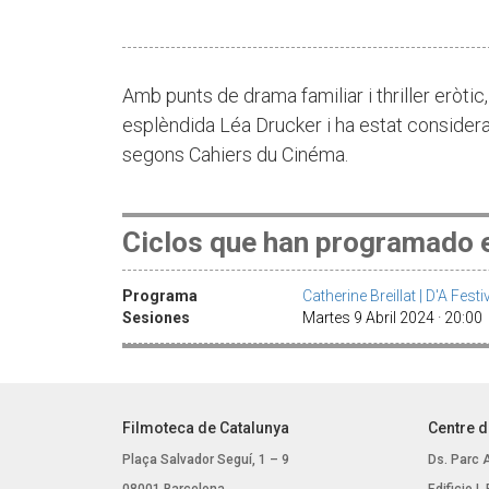
Amb punts de drama familiar i thriller eròtic,
esplèndida Léa Drucker i ha estat considerat 
segons Cahiers du Cinéma.
Ciclos que han programado e
Programa
Catherine Breillat | D'A Fes
Sesiones
Martes 9 Abril 2024 · 20:00 
Filmoteca de Catalunya
Centre d
Plaça Salvador Seguí, 1 – 9
Ds. Parc 
08001 Barcelona
Edificio I