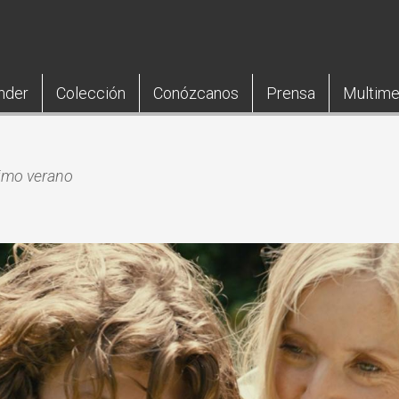
nder
Colección
Conózcanos
Prensa
Multime
timo verano