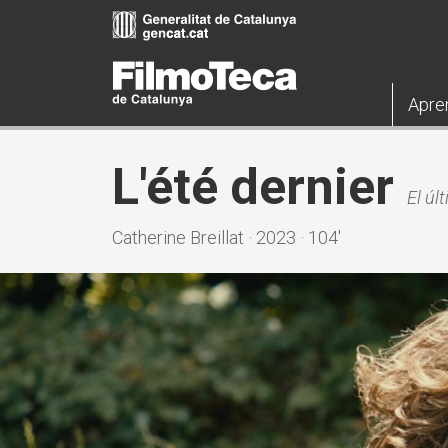
Pasar
al
contenido
principal
Apre
L'été dernier
El úl
Catherine Breillat · 2023 · 104'