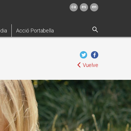
ca
es
en
dia
Acció Portabella
Vuelve