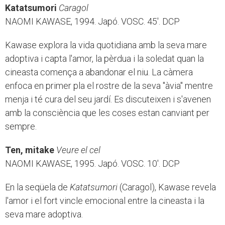
Katatsumori
Caragol
NAOMI KAWASE, 1994. Japó. VOSC. 45'. DCP
Kawase explora la vida quotidiana amb la seva mare
adoptiva i capta l'amor, la pèrdua i la soledat quan la
cineasta comença a abandonar el niu. La càmera
enfoca en primer pla el rostre de la seva "àvia" mentre
menja i té cura del seu jardí. Es discuteixen i s'avenen
amb la consciència que les coses estan canviant per
sempre.
Ten, mitake
Veure el cel
NAOMI KAWASE, 1995. Japó. VOSC. 10'. DCP
En la seqüela de
Katatsumori
(Caragol), Kawase revela
l'amor i el fort vincle emocional entre la cineasta i la
seva mare adoptiva.