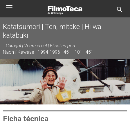
Pasar
Toggle
al
navigation
contenido
principal
Katatsumori | Ten, mitake | Hi wa
katabuki
Caragol | Veure el cel | El sol es pon
Naomi Kawase · 1994-1996 · 45' + 10' + 45'
Ficha técnica