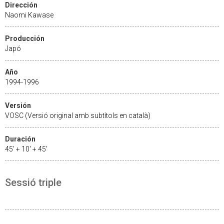
Dirección
Naomi Kawase
Producción
Japó
Año
1994-1996
Versión
VOSC (Versió original amb subtítols en català)
Duración
45' + 10' + 45'
Sessió triple