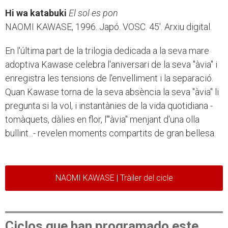
Hi wa katabuki
El sol es pon
NAOMI KAWASE, 1996. Japó. VOSC. 45'. Arxiu digital.
En l'última part de la trilogia dedicada a la seva mare
adoptiva Kawase celebra l'aniversari de la seva "àvia" i
enregistra les tensions de l'envelliment i la separació.
Quan Kawase torna de la seva absència la seva "àvia" li
pregunta si la vol, i instantànies de la vida quotidiana -
tomàquets, dàlies en flor, l'"àvia" menjant d'una olla
bullint...- revelen moments compartits de gran bellesa.
NAOMI KAWASE | Tràiler del cicle
Ciclos que han programado este