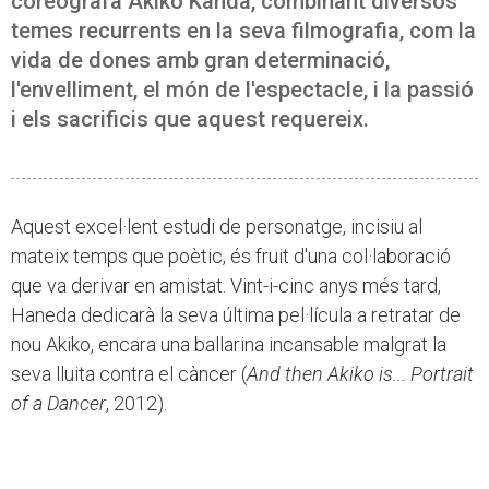
coreògrafa Akiko Kanda, combinant diversos
temes recurrents en la seva filmografia, com la
vida de dones amb gran determinació,
l'envelliment, el món de l'espectacle, i la passió
i els sacrificis que aquest requereix.
Aquest excel·lent estudi de personatge, incisiu al
mateix temps que poètic, és fruit d'una col·laboració
que va derivar en amistat. Vint-i-cinc anys més tard,
Haneda dedicarà la seva última pel·lícula a retratar de
nou Akiko, encara una ballarina incansable malgrat la
seva lluita contra el càncer (
And then Akiko is... Portrait
of a Dancer
, 2012).