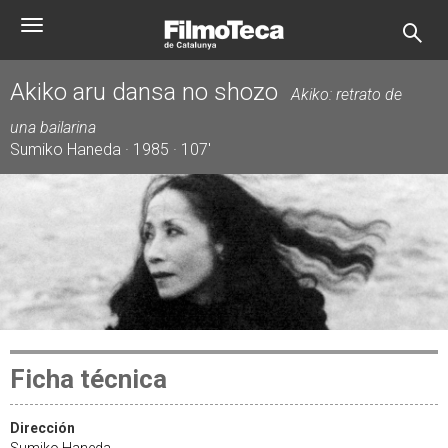
Pasar
Toggle
al
navigation
contenido
principal
Akiko aru dansa no shozo
Akiko: retrato de
una bailarina
Sumiko Haneda · 1985 · 107'
Ficha técnica
Dirección
Sumiko Haneda