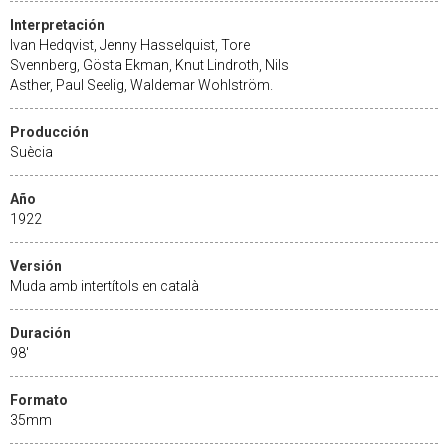
Interpretación
Ivan Hedqvist, Jenny Hasselquist, Tore
Svennberg, Gösta Ekman, Knut Lindroth, Nils
Asther, Paul Seelig, Waldemar Wohlström.
Producción
Suècia
Año
1922
Versión
Muda amb intertítols en català
Duración
98'
Formato
35mm