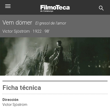
Pasar
Toggle
al
navigation
contenido
principal
Vem dömer
El gresol de l'amor
Victor Sjöström · 1922 · 98'
Ficha técnica
Dirección
Victor Sjöström