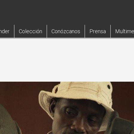
nder
Colección
Conózcanos
Prensa
Multime