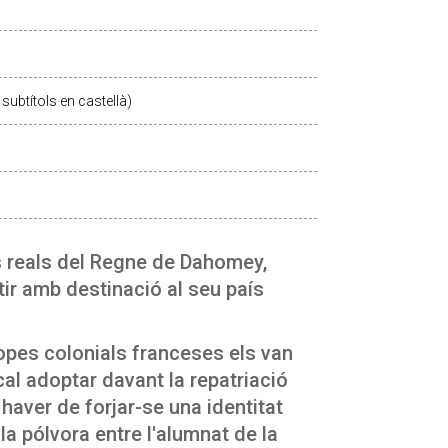
subtítols en castellà)
s reals del Regne de Dahomey,
tir amb destinació al seu país
ropes colonials franceses els van
cal adoptar davant la repatriació
 haver de forjar-se una identitat
a pólvora entre l'alumnat de la