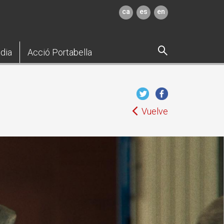
ca
es
en
dia
Acció Portabella
Vuelve