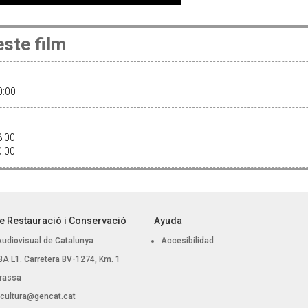
ste film
20:00
18:00
20:00
e Restauració i Conservació
Ayuda
Audiovisual de Catalunya
Accesibilidad
, BA L1. Carretera BV-1274, Km. 1
rassa
.cultura@gencat.cat