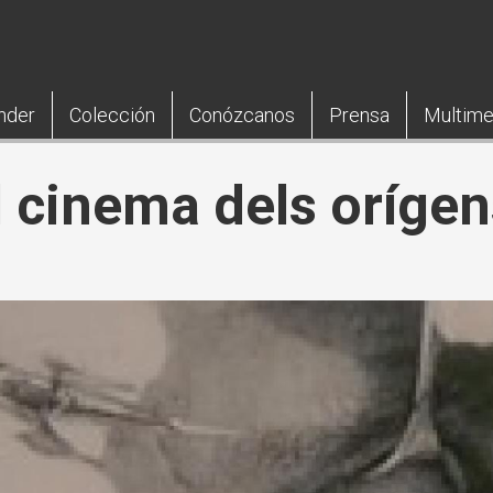
nder
Colección
Conózcanos
Prensa
Multime
al cinema dels oríge