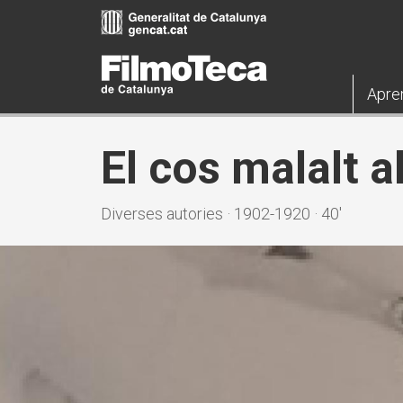
Pasar
al
contenido
principal
Apre
El cos malalt 
Diverses autories · 1902-1920 · 40'