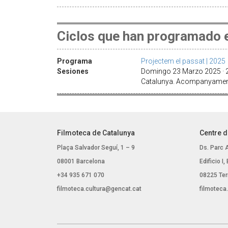
Ciclos que han programado e
Programa
Projectem el passat | 2025
Sesiones
Domingo 23 Marzo 2025 · 20
Catalunya. Acompanyament 
Filmoteca de Catalunya
Centre d
Plaça Salvador Seguí, 1 – 9
Ds. Parc 
08001 Barcelona
Edificio I
+34 935 671 070
08225 Ter
filmoteca.cultura@gencat.cat
filmoteca