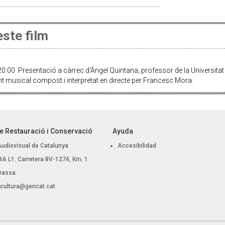
ste film
:00 Presentació a càrrec d’Àngel Quintana, professor de la Universitat
musical compost i interpretat en directe per Francesc Mora.
e Restauració i Conservació
Ayuda
Audiovisual de Catalunya
Accesibilidad
, BA L1. Carretera BV-1274, Km. 1
rassa
.cultura@gencat.cat