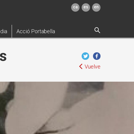
ca
es
en
dia
Acció Portabella
ns
Vuelve