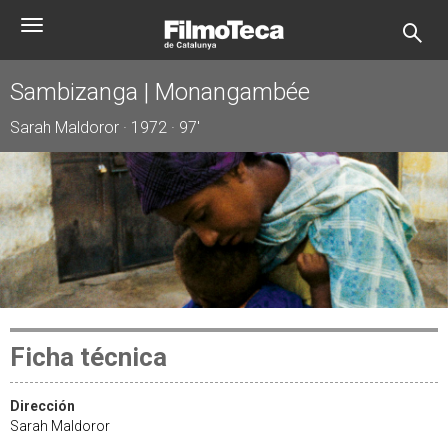
Pasar
Toggle
al
navigation
contenido
principal
Sambizanga | Monangambée
Sarah Maldoror · 1972 · 97'
Ficha técnica
Dirección
Sarah Maldoror