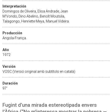
Interpretación
Domingos de Oliveira, Elisa Andrade, Jean
M'Vondo, Dino Abelino, Benoît Moutsila,
Talagongo, Henriette Meya, Manuel Videira.
Producción
Angola-França.
Año
1972
Versión
VOSC (Versió original amb subtítols en català)
Duración
97'
Fugint d’una mirada estereotipada envers
l’Àfrica (“No m’interessa mostrar la pobresa —