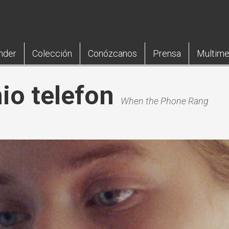
nder
Colección
Conózcanos
Prensa
Multime
io telefon
When the Phone Rang