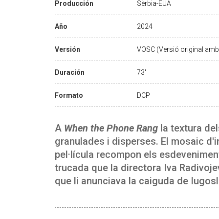
Producción
Sèrbia-EUA
Año
2024
Versión
VOSC (Versió original amb 
Duración
73'
Formato
DCP
A
When the Phone Rang
la textura de
granulades i disperses. El mosaic d
pel·lícula recompon els esdevenimen
trucada que la directora Iva Radivoje
que li anunciava la caiguda de Iugosl