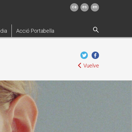
ca
es
en
dia
Acció Portabella
Vuelve