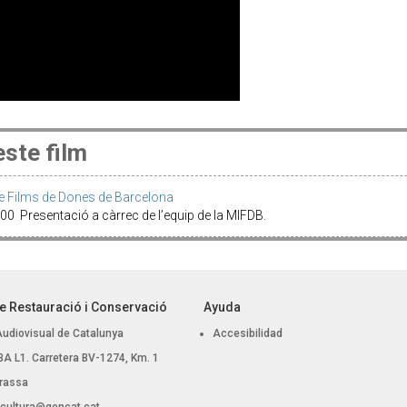
ste film
de Films de Dones de Barcelona
0 Presentació a càrrec de l’equip de la MIFDB.
e Restauració i Conservació
Ayuda
Audiovisual de Catalunya
Accesibilidad
, BA L1. Carretera BV-1274, Km. 1
rassa