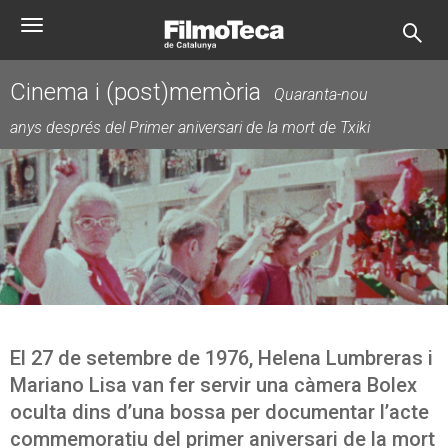
Pasar
Toggle
al
navigation
contenido
principal
Cinema i (post)memòria
Quaranta-nou
anys després del Primer aniversari de la mort de Txiki
El 27 de setembre de 1976, Helena Lumbreras i
Mariano Lisa van fer servir una càmera Bolex
oculta dins d’una bossa per documentar l’acte
commemoratiu del primer aniversari de la mort