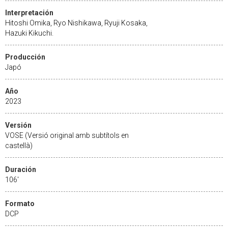
Interpretación
Hitoshi Omika, Ryo Nishikawa, Ryuji Kosaka,
Hazuki Kikuchi.
Producción
Japó
Año
2023
Versión
VOSE (Versió original amb subtítols en
castellà)
Duración
106'
Formato
DCP