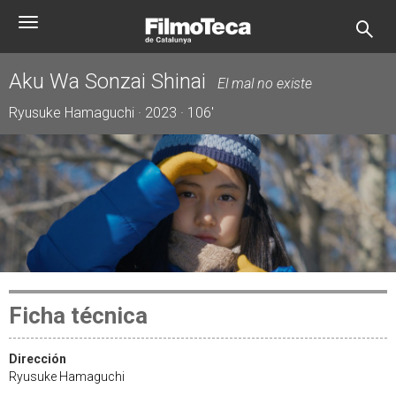
Pasar
Toggle
al
navigation
contenido
principal
Aku Wa Sonzai Shinai
El mal no existe
Ryusuke Hamaguchi · 2023 · 106'
Ficha técnica
Dirección
Ryusuke Hamaguchi