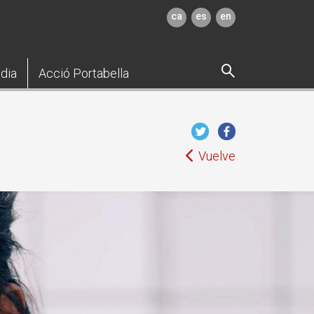
ca
es
en
dia
Acció Portabella
Vuelve