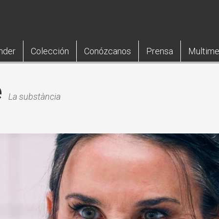
nder
Colección
Conózcanos
Prensa
Multime
e
La substància