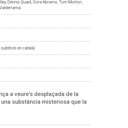
lley, Dennis Quaid, Gore Abrams, Tom Morton,
 Valderrama.
A
subtítols en català)
nça a veure's desplaçada de la
a una substància misteriosa que la