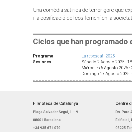
Una comèdia satírica de terror gore que expl
i la cosificació del cos femení en la societat
Ciclos que han programado e
Programa
La repesca! | 2025
Sesiones
Sábado 2 Agosto 2025 · 1
Miércoles 6 Agosto 2025 ·
Domingo 17 Agosto 2025 ·
Filmoteca de Catalunya
Centre d
Plaça Salvador Seguí, 1 – 9
Ds. Parc 
08001 Barcelona
Edificio I
+34 935 671 070
08225 Ter