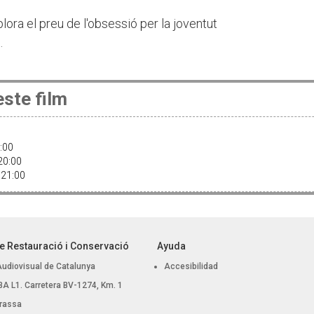
ora el preu de l'obsessió per la joventut
.
ste film
8:00
 20:00
 21:00
e Restauració i Conservació
Ayuda
Audiovisual de Catalunya
Accesibilidad
, BA L1. Carretera BV-1274, Km. 1
rassa