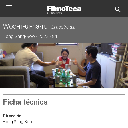
Pasar
Toggle
al
navigation
contenido
principal
Woo-ri-ui-ha-ru
El nostre dia
Hong Sang-Soo · 2023 · 84'
Ficha técnica
Dirección
Hong Sang-Soo