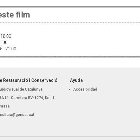
ste film
 18:00
20:00
5 · 21:00
e Restauració i Conservació
Ayuda
Audiovisual de Catalunya
Accesibilidad
, BA L1. Carretera BV-1274, Km. 1
rassa
.cultura@gencat.cat