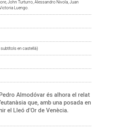
ore, John Turturro, Alessandro Nivola, Juan
Victoria Luengo.
subtítols en castellà)
 Pedro Almodóvar és alhora el relat
l’eutanàsia que, amb una posada en
ir el Lleó d'Or de Venècia.