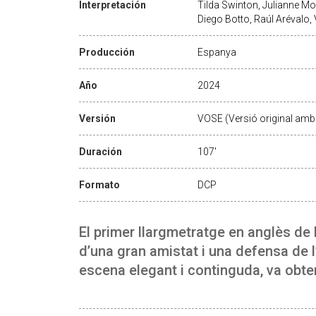
Interpretación
Tilda Swinton, Julianne Mo
Diego Botto, Raúl Arévalo, 
Producción
Espanya
Año
2024
Versión
VOSE (Versió original amb 
Duración
107'
Formato
DCP
El primer llargmetratge en anglès de
d’una gran amistat i una defensa de 
escena elegant i continguda, va obten