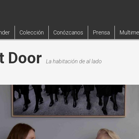
nder
Colección
Conózcanos
Prensa
Multime
t Door
La habitación de al lado