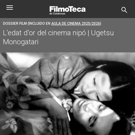
Pasar
Toggle
al
navigation
contenido
principal
DOSSIER FILM (INCLUIDO EN
AULA DE CINEMA 2025/2026
)
L'edat d'or del cinema nipó | Ugetsu
Monogatari