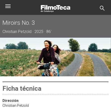
Pasar
Toggle
al
navigation
contenido
principal
Miroirs No. 3
Christian Petzold · 2025 · 86'
Ficha técnica
Dirección
Christian Petzold