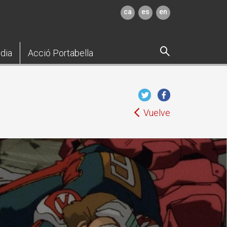
ca
es
en
dia
Acció Portabella
Vuelve