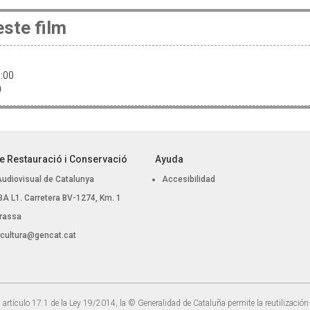
ste film
21:00
00
e Restauració i Conservació
Ayuda
Audiovisual de Catalunya
Accesibilidad
, BA L1. Carretera BV-1274, Km. 1
rassa
.cultura@gencat.cat
 artículo 17.1 de la Ley 19/2014, la © Generalidad de Cataluña permite la reutilización 