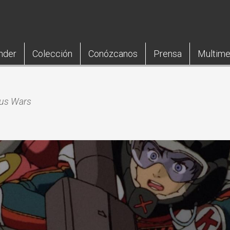
nder
Colección
Conózcanos
Prensa
Multime
us Wars