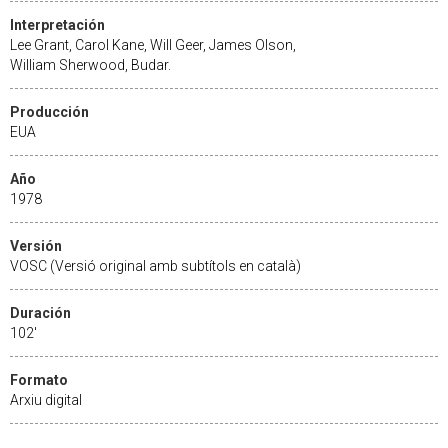
Interpretación
Lee Grant, Carol Kane, Will Geer, James Olson,
William Sherwood, Budar.
Producción
EUA
Año
1978
Versión
VOSC (Versió original amb subtítols en català)
Duración
102'
Formato
Arxiu digital