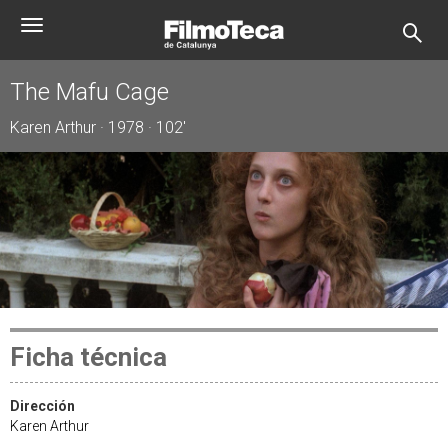
Pasar
Toggle
al
navigation
contenido
principal
The Mafu Cage
Karen Arthur · 1978 · 102'
Ficha técnica
Dirección
Karen Arthur