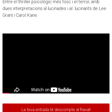
Entre el thriller psicològic més fosc i el terror, amb
dues interpretacions al·lucinades i al· lucinants de Lee
Grant i Carol Kane.
La teva entrada té descompte al Raval!