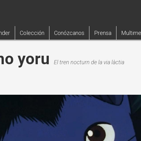
nder
Colección
Conózcanos
Prensa
Multime
no yoru
El tren nocturn de la via làctia