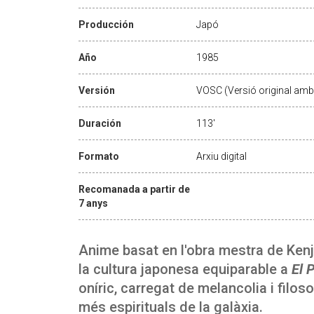
Producción
Japó
Año
1985
Versión
VOSC (Versió original amb 
Duración
113'
Formato
Arxiu digital
Recomanada a partir de
7 anys
Anime basat en l'obra mestra de Kenj
la cultura japonesa equiparable a
El 
oníric, carregat de melancolia i filos
més espirituals de la galàxia.