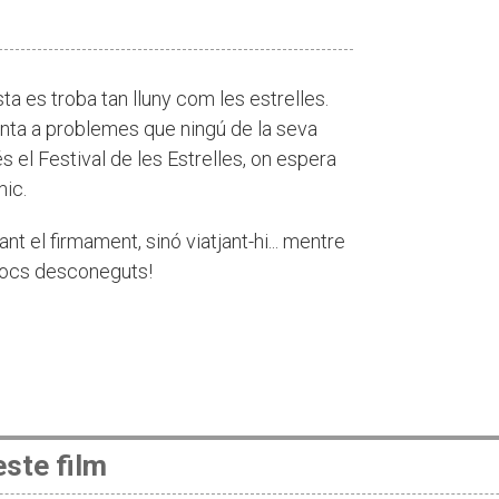
sta es troba tan lluny com les estrelles.
ronta a problemes que ningú de la seva
és el Festival de les Estrelles, on espera
mic.
t el firmament, sinó viatjant-hi... mentre
llocs desconeguts!
ste film