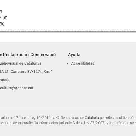
00
17:00
7:00
e Restauració i Conservació
Ayuda
Audiovisual de Catalunya
Accesibilidad
, BA L1. Carretera BV-1274, Km. 1
rassa
.cultura@gencat.cat
 artículo 17.1 de la Ley 19/2014, la © Generalidad de Cataluña permite la reutilización 
ue no se desnaturalice la información (artículo 8 de la Ley 37/2007) y también que no s