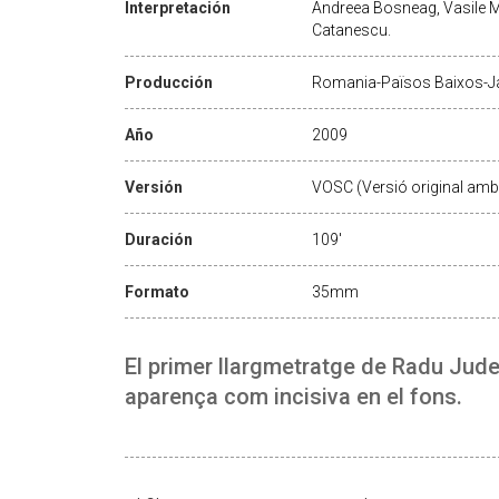
Interpretación
Andreea Bosneag, Vasile Mu
Catanescu.
Producción
Romania-Països Baixos-J
Año
2009
Versión
VOSC (Versió original amb 
Duración
109'
Formato
35mm
El primer llargmetratge de Radu Jude 
aparença com incisiva en el fons.