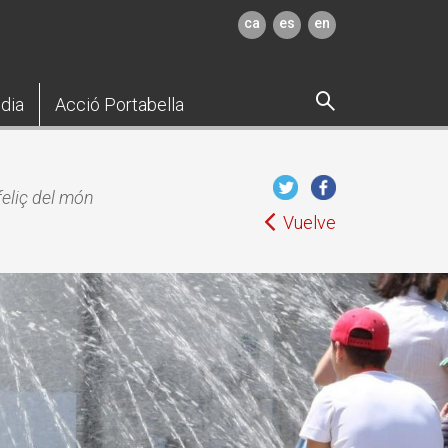
ca
es
en
dia
Acció Portabella
feliç del món
Vuelve