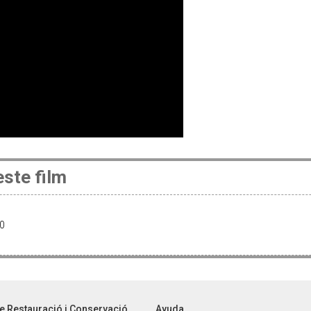
ste film
00
00
e Restauració i Conservació
Ayuda