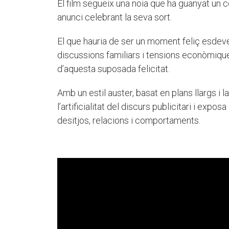
El film segueix una noia que ha guanyat un c
anunci celebrant la seva sort.
El que hauria de ser un moment feliç esdev
discussions familiars i tensions econòmiques t
d’aquesta suposada felicitat.
Amb un estil auster, basat en plans llargs i 
l’artificialitat del discurs publicitari i exp
desitjos, relacions i comportaments.