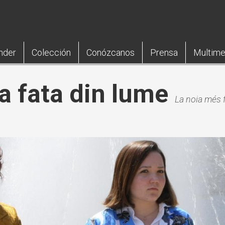
nder
Colección
Conózcanos
Prensa
Multime
a fata din lume
La noia més 