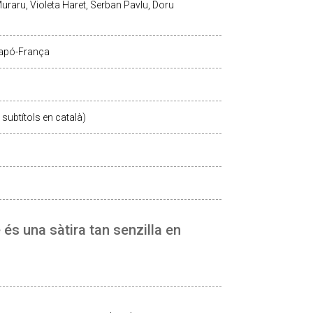
raru, Violeta Haret, Serban Pavlu, Doru
apó-França
subtítols en català)
és una sàtira tan senzilla en