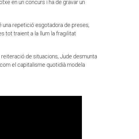
otxe en un concurs i ha de gravar un
é una repetició esgotadora de preses,
ot traient a la llum la fragilitat
la reiteració de situacions, Jude desmunta
osa com el capitalisme quotidià modela