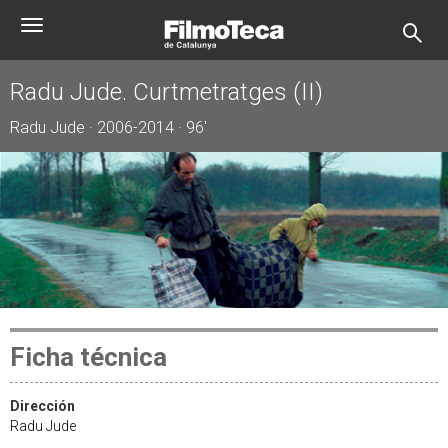
Pasar
Toggle
al
navigation
contenido
principal
Radu Jude. Curtmetratges (II)
Radu Jude · 2006-2014 · 96'
Ficha técnica
Dirección
Radu Jude