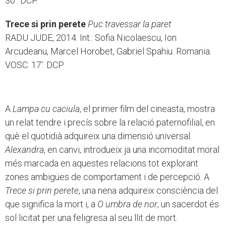
30'. DCP.
Trece si prin perete
Puc travessar la paret
RADU JUDE, 2014. Int.: Sofia Nicolaescu, Ion
Arcudeanu, Marcel Horobet, Gabriel Spahiu. Romania.
VOSC. 17'. DCP
A
Lampa cu caciula
, el primer film del cineasta, mostra
un relat tendre i precís sobre la relació paternofilial, en
què el quotidià adquireix una dimensió universal.
Alexandra
, en canvi, introdueix ja una incomoditat moral
més marcada en aquestes relacions tot explorant
zones ambigües de comportament i de percepció. A
Trece si prin perete
, una nena adquireix consciència del
que significa la mort i, a
O umbra de nor
, un sacerdot és
sol·licitat per una feligresa al seu llit de mort.