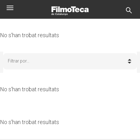
Pasar
Toggle
al
navigation
contenido
principal
No s’han trobat resultats
Filtrar por...
No s’han trobat resultats
No s’han trobat resultats