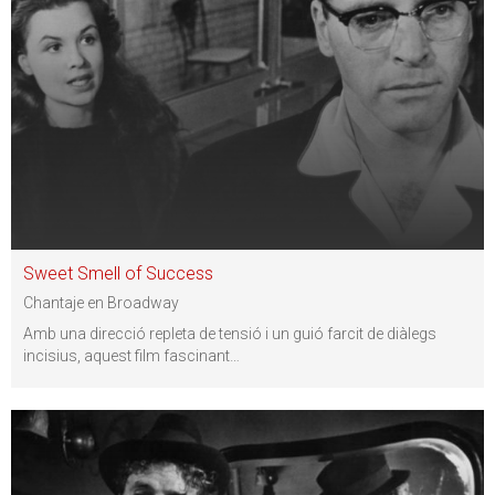
Sweet Smell of Success
Chantaje en Broadway
Amb una direcció repleta de tensió i un guió farcit de diàlegs
incisius, aquest film fascinant
…