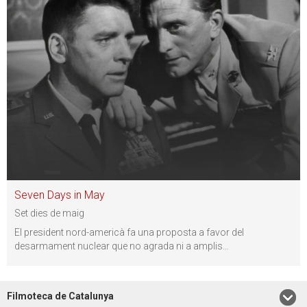
Seven Days in May
Set dies de maig
El president nord-americà fa una proposta a favor del
desarmament nuclear que no agrada ni a amplis
…
Filmoteca de Catalunya