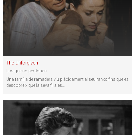
The Unforgiven
Los que no perdonan
Una família de ramaders viu plàcidament al seu ranxo fins que es
descobreix que la seva filla és
…