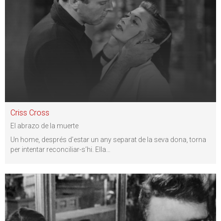
Criss Cross
El abrazo de la muerte
Un home, després d’estar un any separat de la seva dona, torna
per intentar reconciliar-s’hi. Ella
…