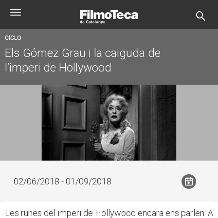
Pasar
Toggle
al
navigation
contenido
principal
CICLO
Els Gómez Grau i la caiguda de
l’imperi de Hollywood
02/06/2018 - 01/09/2018
Les runes del imperi de Hollywood encara ens parlen. A