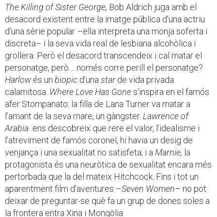
The Killing of Sister
George,
Bob Aldrich juga amb el
desacord existent entre la imatge pública d’una actriu
d’una sèrie popular –ella interpreta una monja soferta i
discreta– i la seva vida real de lesbiana alcohòlica i
grollera. Però el desacord transcendeix i cal matar el
personatge, però.... només corre perill el personatge?
Harlow
és un
biopic
d’una
star
de vida privada
calamitosa.
Where Love Has Gone
s’inspira en el famós
afer Stompanato: la filla de Lana Turner va matar a
l’amant de la seva mare, un gàngster.
Lawrence of
Arabia
ens descobreix que rere el valor, l’idealisme i
l’atreviment de famós coronel, hi havia un desig de
venjança i una sexualitat no satisfeta; i a
Marnie,
la
protagonista és una neuròtica de sexualitat encara més
pertorbada que la del mateix Hitchcock. Fins i tot un
aparentment film d’aventures –
Seven Women
– no pot
deixar de preguntar-se què fa un grup de dones soles a
la frontera entra Xina i Mongòlia.