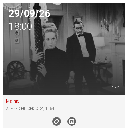
29/09/26
18:00
FILM
Marnie
ALFRED HITCHCOCK, 1964.