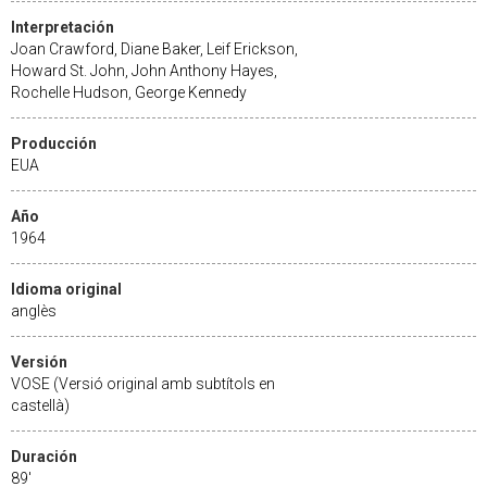
Interpretación
Joan Crawford, Diane Baker, Leif Erickson,
Howard St. John, John Anthony Hayes,
Rochelle Hudson, George Kennedy
Producción
EUA
Año
1964
Idioma original
anglès
Versión
VOSE (Versió original amb subtítols en
castellà)
Duración
89'