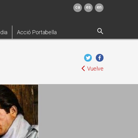
ca
es
en
dia
Acció Portabella
Vuelve