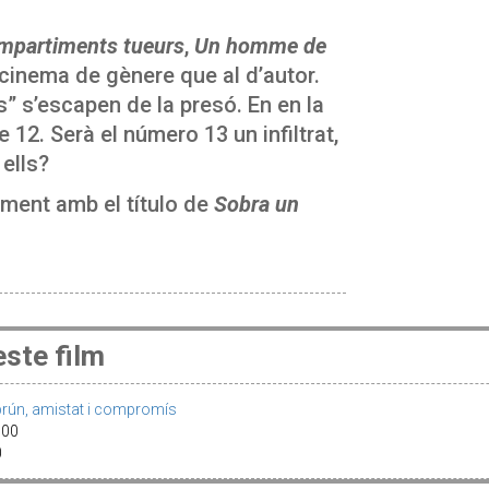
mpartiments tueurs
,
Un homme de
 cinema de gènere que al d’autor.
s” s’escapen de la presó. En en la
 12. Serà el número 13 un infiltrat,
 ells?
lment amb el título de
Sobra un
ste film
rún, amistat i compromís
9:00
00