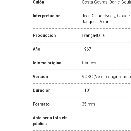
Guión
Costa-Gavras, Daniel Boul
Interpretación
Jean-Claude Brialy, Claude
Jacques Perrin
Producción
França-Itàlia
Año
1967
Idioma original
francès
Versión
VOSC (Versió original amb 
Duración
110'
Formato
35 mm
Apta per a tots els
públics