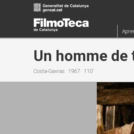
Pasar
al
contenido
principal
Apre
Un homme de 
Costa-Gavras · 1967 · 110'