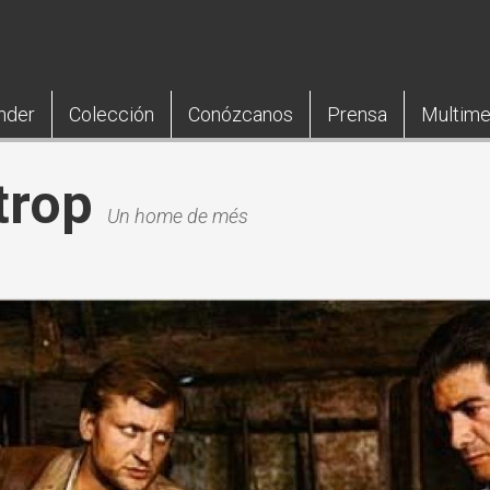
nder
Colección
Conózcanos
Prensa
Multime
trop
Un home de més