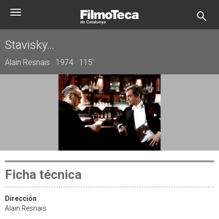
Pasar
Toggle
al
navigation
contenido
principal
Stavisky...
Alain Resnais · 1974 · 115'
Ficha técnica
Dirección
Alain Resnais