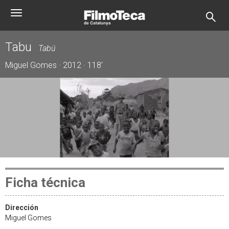
Pasar
Toggle
al
navigation
contenido
principal
Tabu
Tabú
Miguel Gomes · 2012 · 118'
Ficha técnica
Dirección
Miguel Gomes