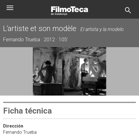
Pasar
Toggle
al
navigation
contenido
principal
L’artiste et son modèle
El artista y la modelo
Fernando Trueba · 2012 · 105'
Ficha técnica
Dirección
Fernando Trueba