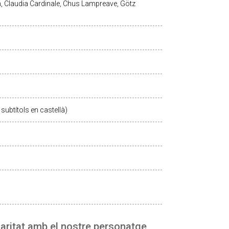
h, Claudia Cardinale, Chus Lampreave, Götz
subtítols en castellà)
idaritat amb el nostre personatge,