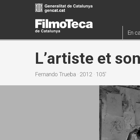
Vés
al
contingut
En ca
L’artiste et s
Fernando Trueba · 2012 · 105'