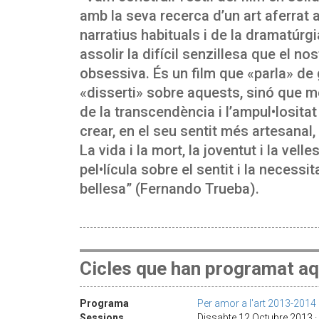
amb la seva recerca d’un art aferrat a
narratius habituals i de la dramatúrg
assolir la difícil senzillesa que el 
obsessiva. És un film que «parla» de
«disserti» sobre aquests, sinó que mé
de la transcendència i l’ampul•lositat
crear, en el seu sentit més artesanal
La vida i la mort, la joventut i la vell
pel•lícula sobre el sentit i la necessit
bellesa” (Fernando Trueba).
Cicles que han programat aq
Programa
Per amor a l'art 2013-2014
Sessions
Dissabte 12 Octubre 2013 