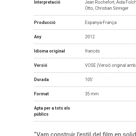
Interpretació
Jean Rochefort, Aida Folc
Otto, Christian Sinniger
Producció
Espanya-França
Any
2012
Idioma original
francès
Versió
VOSE (Versió original amb 
Durada
105'
Format
35 mm
Apta per a tots els
públics
“Vam construir l’estil del film en sol