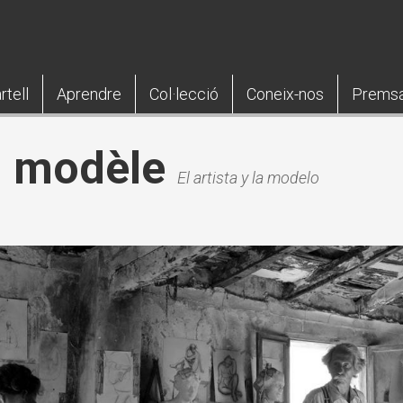
rtell
Aprendre
Col·lecció
Coneix-nos
Prems
on modèle
El artista y la modelo