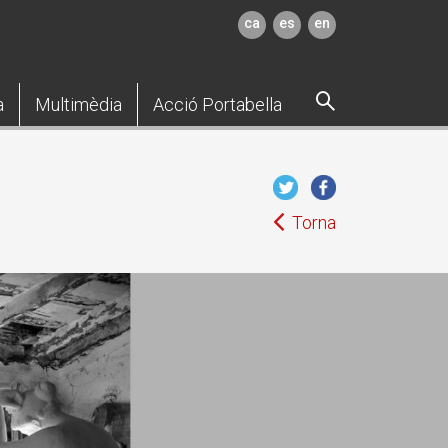
ca
es
en
a
Multimèdia
Acció Portabella
Torna