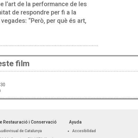
e l’art de la performance de les
itat de respondre per fi a la
s vegades: “Però, per què és art,
ste film
8:30
30
e Restauració i Conservació
Ayuda
Audiovisual de Catalunya
Accesibilidad