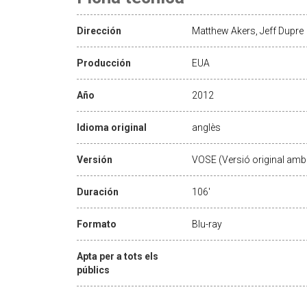
Dirección
Matthew Akers, Jeff Dupre
Producción
EUA
Año
2012
Idioma original
anglès
Versión
VOSE (Versió original amb 
Duración
106'
Formato
Blu-ray
Apta per a tots els
públics