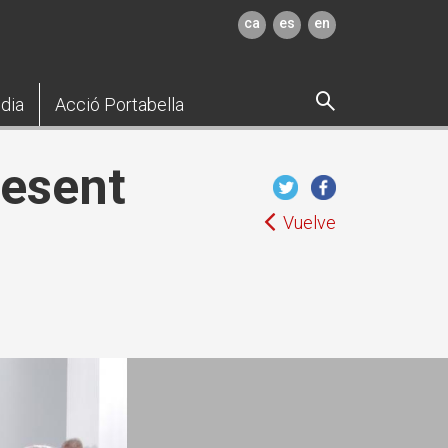
ca
es
en
dia
Acció Portabella
resent
Vuelve