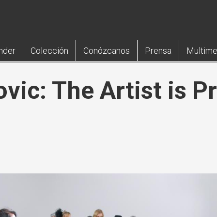
nder
Colección
Conózcanos
Prensa
Multime
ic: The Artist is P