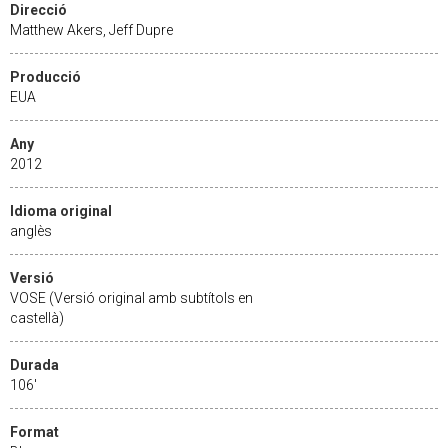
Direcció
Matthew Akers, Jeff Dupre
Producció
EUA
Any
2012
Idioma original
anglès
Versió
VOSE (Versió original amb subtítols en
castellà)
Durada
106'
Format