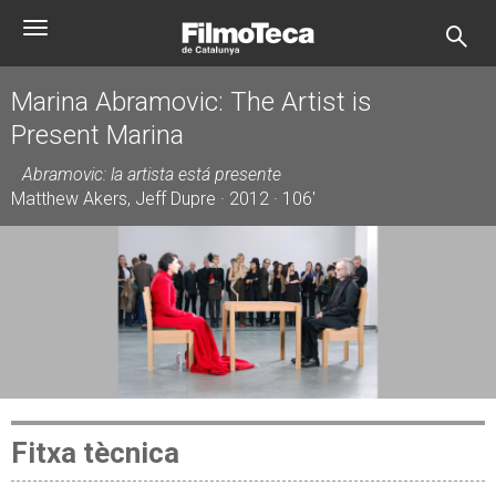
Vés
Toggle
al
navigation
contingut
Marina Abramovic: The Artist is
Present Marina
Abramovic: la artista está presente
Matthew Akers, Jeff Dupre · 2012 · 106'
Fitxa tècnica