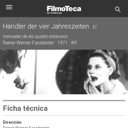
Pasar
Toggle
al
navigation
contenido
principal
Händler der vier Jahreszeiten
El
mercader de les quatre estacions
Rainer Werner Fassbinder · 1971 · 89'
Ficha técnica
Dirección
Rainer Werner Fassbinder