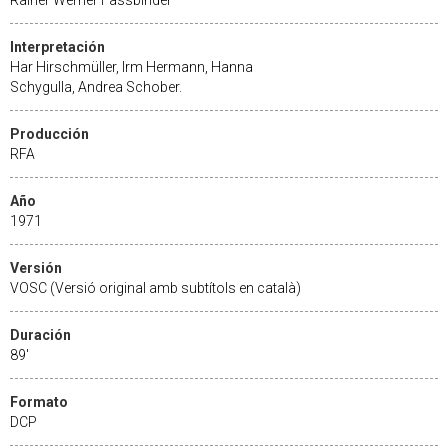
Interpretación
Har Hirschmüller, Irm Hermann, Hanna
Schygulla, Andrea Schober.
Producción
RFA
Año
1971
Versión
VOSC (Versió original amb subtítols en català)
Duración
89'
Formato
DCP