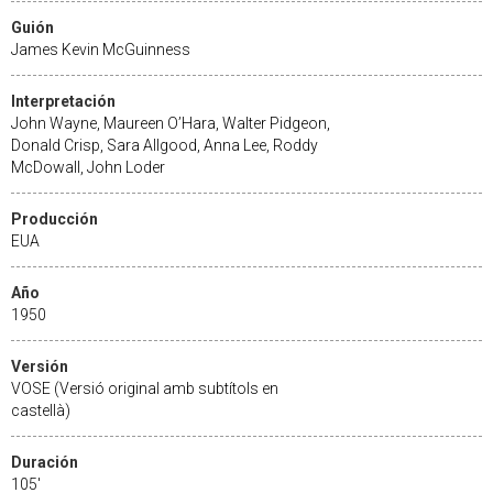
Guión
James Kevin McGuinness
Interpretación
John Wayne, Maureen O’Hara, Walter Pidgeon,
Donald Crisp, Sara Allgood, Anna Lee, Roddy
McDowall, John Loder
Producción
EUA
Año
1950
Versión
VOSE (Versió original amb subtítols en
castellà)
Duración
105'