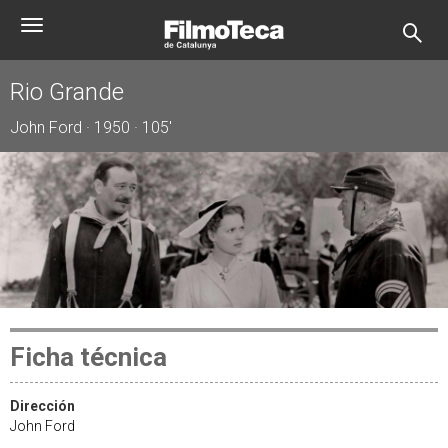
Pasar
Toggle
al
navigation
contenido
principal
Rio Grande
John Ford · 1950 · 105'
Ficha técnica
Dirección
John Ford